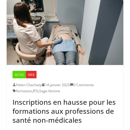
ACTUS
WEB
Helen Chachaty
14 janvier 2025
0 Comments
formation
,
IFSI
,
Sage-femme
Inscriptions en hausse pour les
formations aux professions de
santé non-médicales