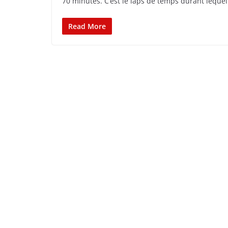
70 minutes. C’est le laps de temps durant lequel 
Read More