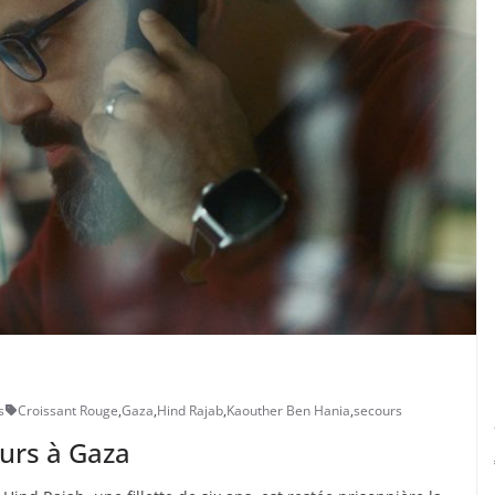
s
Croissant Rouge
,
Gaza
,
Hind Rajab
,
Kaouther Ben Hania
,
secours
ours à Gaza