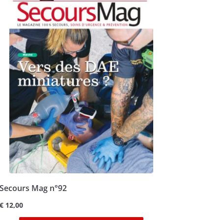
Secours Mag n°92
€
12,00