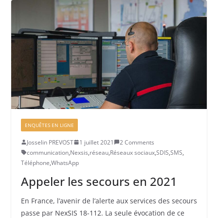
ENQUÊTES EN LIGNE
Josselin PREVOST
1 juillet 2021
2 Comments
communication
,
Nexsis
,
réseau
,
Réseaux sociaux
,
SDIS
,
SMS
,
Téléphone
,
WhatsApp
Appeler les secours en 2021
En France, l’avenir de l’alerte aux services des secours
passe par NexSIS 18-112. La seule évocation de ce