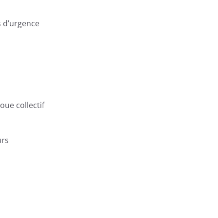
ns d’urgence
joue collectif
urs