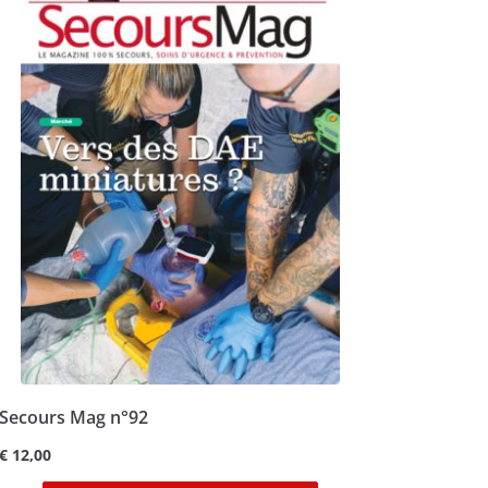
Secours Mag n°92
€
12,00