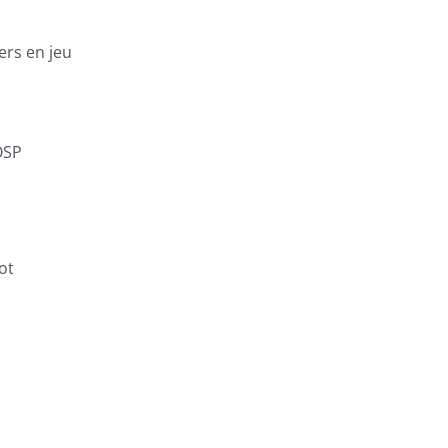
ers en jeu
OSP
ot