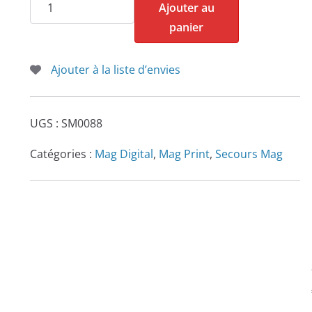
quantité
Ajouter au
de
panier
Secours
Mag
Ajouter à la liste d’envies
n°88
UGS :
SM0088
Catégories :
Mag Digital
,
Mag Print
,
Secours Mag