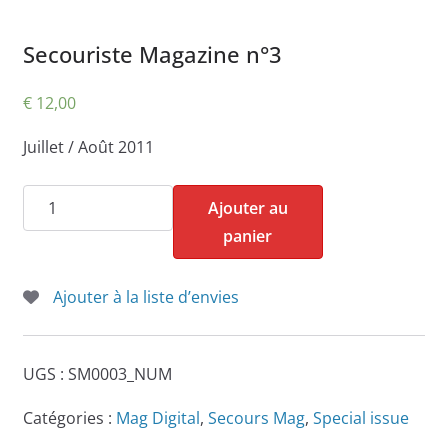
Secouriste Magazine n°3
€
12,00
Juillet / Août 2011
quantité
Ajouter au
de
panier
Secouriste
Magazine
Ajouter à la liste d’envies
n°3
UGS :
SM0003_NUM
Catégories :
Mag Digital
,
Secours Mag
,
Special issue