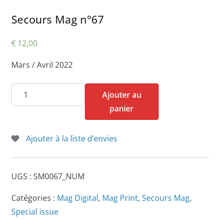
Secours Mag n°67
€
12,00
Mars / Avril 2022
quantité
Ajouter au
de
panier
Secours
Mag
Ajouter à la liste d’envies
n°67
UGS :
SM0067_NUM
Catégories :
Mag Digital
,
Mag Print
,
Secours Mag
,
Special issue