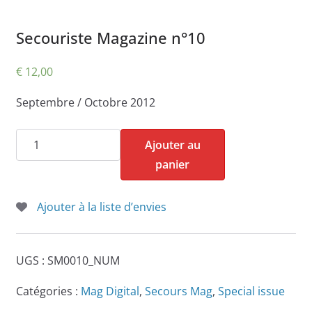
Secouriste Magazine n°10
€
12,00
Septembre / Octobre 2012
quantité
Ajouter au
de
panier
Secouriste
Magazine
Ajouter à la liste d’envies
n°10
UGS :
SM0010_NUM
Catégories :
Mag Digital
,
Secours Mag
,
Special issue