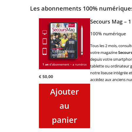
Les abonnements 100% numériqu
Secours Mag – 1
100% numérique
Tous les 2 mois, consult
votre magazine
Secour
depuis votre smartphon
tablette ou ordinateur g
notre liseuse intégrée e
€
50,00
accédez aux anciens nu
Ajouter
au
panier