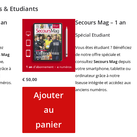
es
&
Etudiants
 an
Secours Mag – 1 an
Spécial Etudiant
ez
Vous êtes étudiant ? Bénéficiez
s Mag
de notre offre spéciale et
e,
consultez
Secours Mag
depuis
râce à
votre smartphone, tablette ou
t
ordinateur grâce à notre
€
50,00
méros.
liseuse intégrée et accédez aux
anciens numéros.
Ajouter
au
panier