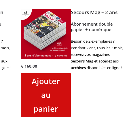
an
Secours Mag – 2 ans
e
Abonnement double
papier + numérique
 ?
Besoin de 2 exemplaires ?
 mois,
Pendant 2 ans, tous les 2 mois,
recevez vos magazines
 aux
Secours Mag
et accédez aux
€
160,00
ligne !
archives
disponibles en ligne !
Ajouter
au
panier