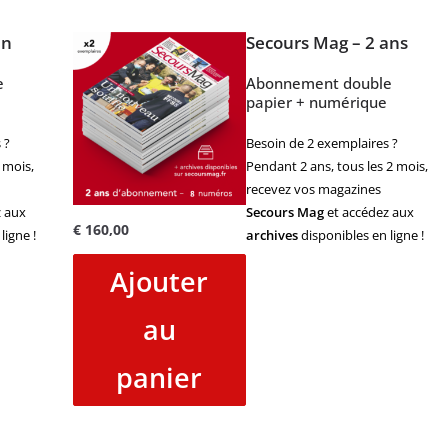
an
Secours Mag – 2 ans
e
Abonnement double
papier + numérique
 ?
Besoin de 2 exemplaires ?
 mois,
Pendant 2 ans, tous les 2 mois,
recevez vos magazines
 aux
Secours Mag
et accédez aux
€
160,00
ligne !
archives
disponibles en ligne !
Ajouter
au
panier