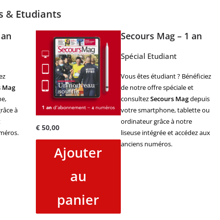
es
&
Etudiants
 an
Secours Mag – 1 an
Spécial Etudiant
ez
Vous êtes étudiant ? Bénéficiez
s Mag
de notre offre spéciale et
e,
consultez
Secours Mag
depuis
râce à
votre smartphone, tablette ou
t
ordinateur grâce à notre
€
50,00
méros.
liseuse intégrée et accédez aux
anciens numéros.
Ajouter
au
panier