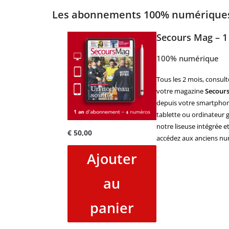
Les abonnements 100% numériqu
Secours Mag – 1
100% numérique
Tous les 2 mois, consult
votre magazine
Secour
depuis votre smartphon
tablette ou ordinateur g
notre liseuse intégrée e
€
50,00
accédez aux anciens nu
Ajouter
au
panier