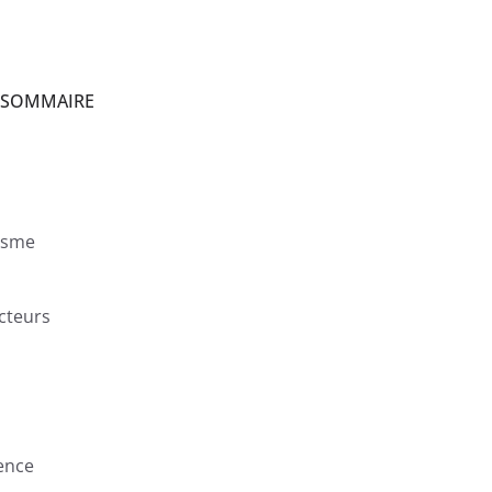
SOMMAIRE
risme
ecteurs
gence