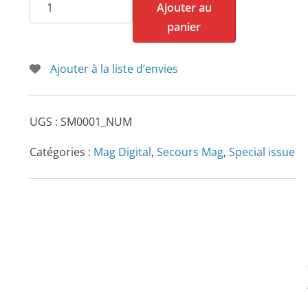
quantité
Ajouter au
de
panier
Secouriste
Magazine
Ajouter à la liste d’envies
n°1
UGS :
SM0001_NUM
Catégories :
Mag Digital
,
Secours Mag
,
Special issue