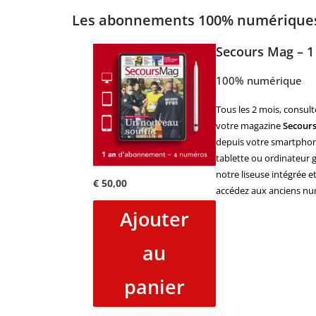
Les abonnements 100% numériqu
Secours Mag – 1
100% numérique
Tous les 2 mois, consult
votre magazine
Secour
depuis votre smartphon
tablette ou ordinateur g
notre liseuse intégrée e
€
50,00
accédez aux anciens nu
Ajouter
au
panier