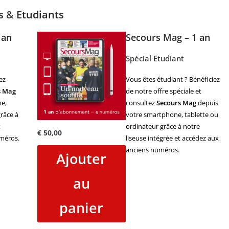
es
&
Etudiants
 an
Secours Mag – 1 an
Spécial Etudiant
ez
Vous êtes étudiant ? Bénéficiez
s Mag
de notre offre spéciale et
e,
consultez
Secours Mag
depuis
râce à
votre smartphone, tablette ou
t
ordinateur grâce à notre
€
50,00
méros.
liseuse intégrée et accédez aux
anciens numéros.
Ajouter
au
panier