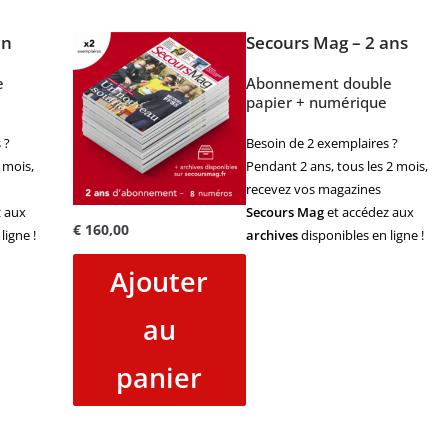
an
Secours Mag – 2 ans
e
Abonnement double
papier + numérique
 ?
Besoin de 2 exemplaires ?
 mois,
Pendant 2 ans, tous les 2 mois,
recevez vos magazines
 aux
Secours Mag
et accédez aux
€
160,00
ligne !
archives
disponibles en ligne !
Ajouter
au
panier