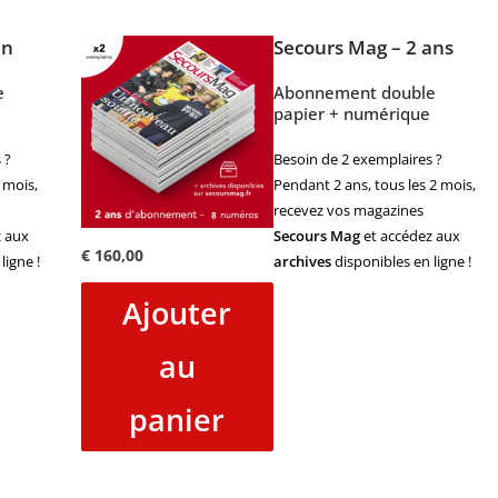
an
Secours Mag – 2 ans
e
Abonnement double
papier + numérique
 ?
Besoin de 2 exemplaires ?
 mois,
Pendant 2 ans, tous les 2 mois,
recevez vos magazines
 aux
Secours Mag
et accédez aux
€
160,00
ligne !
archives
disponibles en ligne !
Ajouter
au
panier