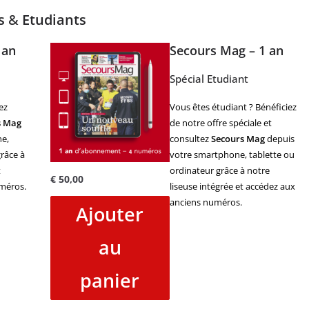
es
&
Etudiants
 an
Secours Mag – 1 an
Spécial Etudiant
ez
Vous êtes étudiant ? Bénéficiez
s Mag
de notre offre spéciale et
e,
consultez
Secours Mag
depuis
râce à
votre smartphone, tablette ou
t
ordinateur grâce à notre
€
50,00
méros.
liseuse intégrée et accédez aux
anciens numéros.
Ajouter
au
panier