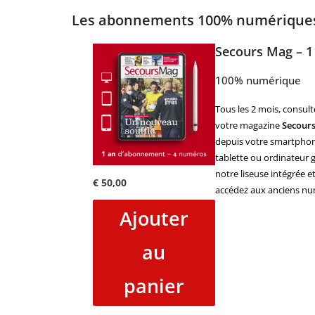
Les abonnements 100% numériqu
Secours Mag – 1
100% numérique
Tous les 2 mois, consult
votre magazine
Secour
depuis votre smartphon
tablette ou ordinateur g
notre liseuse intégrée e
€
50,00
accédez aux anciens nu
Ajouter
au
panier