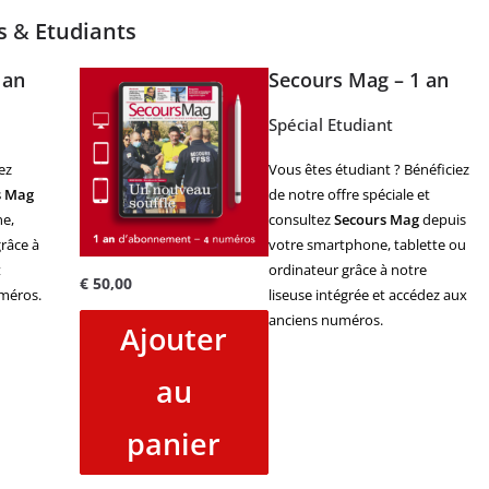
es
&
Etudiants
 an
Secours Mag – 1 an
Spécial Etudiant
ez
Vous êtes étudiant ? Bénéficiez
s Mag
de notre offre spéciale et
e,
consultez
Secours Mag
depuis
râce à
votre smartphone, tablette ou
t
ordinateur grâce à notre
€
50,00
méros.
liseuse intégrée et accédez aux
anciens numéros.
Ajouter
au
panier