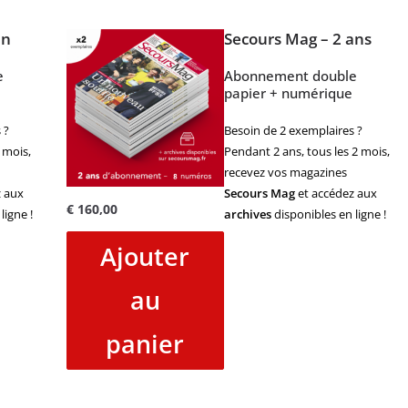
an
Secours Mag – 2 ans
e
Abonnement double
papier + numérique
 ?
Besoin de 2 exemplaires ?
 mois,
Pendant 2 ans, tous les 2 mois,
recevez vos magazines
 aux
Secours Mag
et accédez aux
€
160,00
ligne !
archives
disponibles en ligne !
Ajouter
au
panier