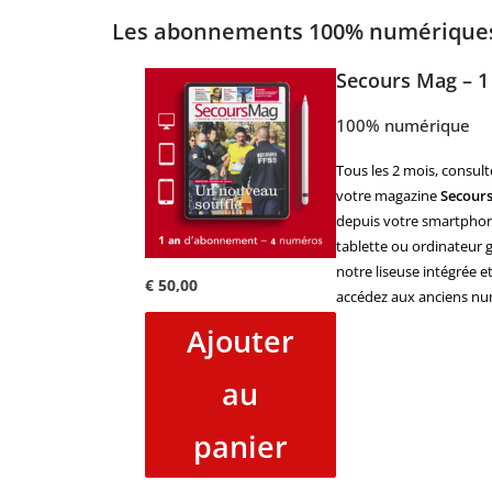
Les abonnements 100% numériqu
Secours Mag – 1
100% numérique
Tous les 2 mois, consult
votre magazine
Secour
depuis votre smartphon
tablette ou ordinateur g
notre liseuse intégrée e
€
50,00
accédez aux anciens nu
Ajouter
au
panier